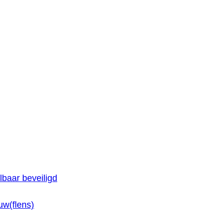
baar beveiligd
w(flens)