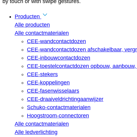
by touch or with swipe gestures.
Producten
Alle producten
Alle contactmaterialen
CEE-wandcontactdozen
CEE-wandcontactdozen afschakelbaar, vergr
CEE-inbouwcontactdozen
CEE-toestelcontactdozen opbouw, aanbouw, 
CEE-stekers
CEE-koppelingen
CEE-fasenwisselaars
CEE-draaiveldrichtingaanwijzer
Schuko-contactmaterialen
Hoogstroom-connectoren
Alle contactmaterialen
Alle ledverlichting