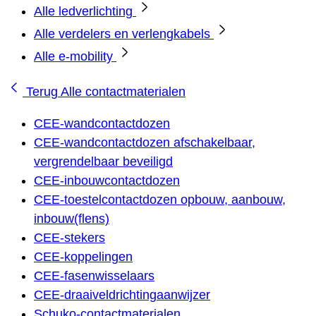
Alle ledverlichting
Alle verdelers en verlengkabels
Alle e-mobility
Terug
Alle contactmaterialen
CEE-wandcontactdozen
CEE-wandcontactdozen afschakelbaar,
vergrendelbaar beveiligd
CEE-inbouwcontactdozen
CEE-toestelcontactdozen opbouw, aanbouw,
inbouw(flens)
CEE-stekers
CEE-koppelingen
CEE-fasenwisselaars
CEE-draaiveldrichtingaanwijzer
Schuko-contactmaterialen