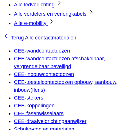
Alle ledverlichting
Alle verdelers en verlengkabels
Alle e-mobility
Terug
Alle contactmaterialen
CEE-wandcontactdozen
CEE-wandcontactdozen afschakelbaar,
vergrendelbaar beveiligd
CEE-inbouwcontactdozen
CEE-toestelcontactdozen opbouw, aanbouw,
inbouw(flens)
CEE-stekers
CEE-koppelingen
CEE-fasenwisselaars
CEE-draaiveldrichtingaanwijzer
Schuko-contactmaterialen