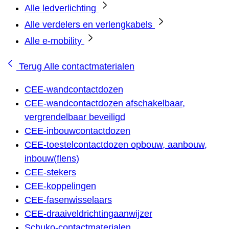
Alle ledverlichting
Alle verdelers en verlengkabels
Alle e-mobility
Terug
Alle contactmaterialen
CEE-wandcontactdozen
CEE-wandcontactdozen afschakelbaar,
vergrendelbaar beveiligd
CEE-inbouwcontactdozen
CEE-toestelcontactdozen opbouw, aanbouw,
inbouw(flens)
CEE-stekers
CEE-koppelingen
CEE-fasenwisselaars
CEE-draaiveldrichtingaanwijzer
Schuko-contactmaterialen