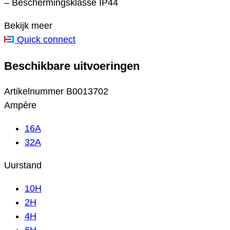
– Beschermingsklasse IP44
Bekijk meer
Quick connect
Beschikbare uitvoeringen
Artikelnummer
B0013702
Ampère
16A
32A
Uurstand
10H
2H
4H