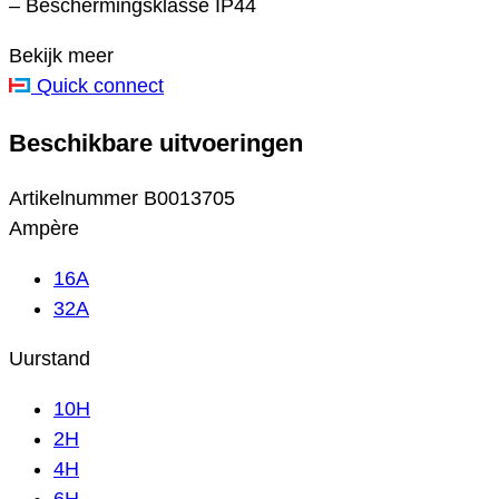
– Beschermingsklasse IP44
Bekijk meer
Quick connect
Beschikbare uitvoeringen
Artikelnummer
B0013705
Ampère
16A
32A
Uurstand
10H
2H
4H