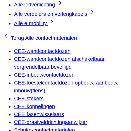
Alle ledverlichting
Alle verdelers en verlengkabels
Alle e-mobility
Terug
Alle contactmaterialen
CEE-wandcontactdozen
CEE-wandcontactdozen afschakelbaar,
vergrendelbaar beveiligd
CEE-inbouwcontactdozen
CEE-toestelcontactdozen opbouw, aanbouw,
inbouw(flens)
CEE-stekers
CEE-koppelingen
CEE-fasenwisselaars
CEE-draaiveldrichtingaanwijzer
Schuko-contactmaterialen