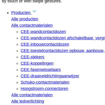
by touch or with swipe gestures.
Producten
Alle producten
Alle contactmaterialen
CEE-wandcontactdozen
CEE-wandcontactdozen afschakelbaar, vergr
CEE-inbouwcontactdozen
CEE-toestelcontactdozen opbouw, aanbouw, 
CEE-stekers
CEE-koppelingen
CEE-fasenwisselaars
CEE-draaiveldrichtingaanwijzer
Schuko-contactmaterialen
Hoogstroom-connectoren
Alle contactmaterialen
Alle ledverlichting