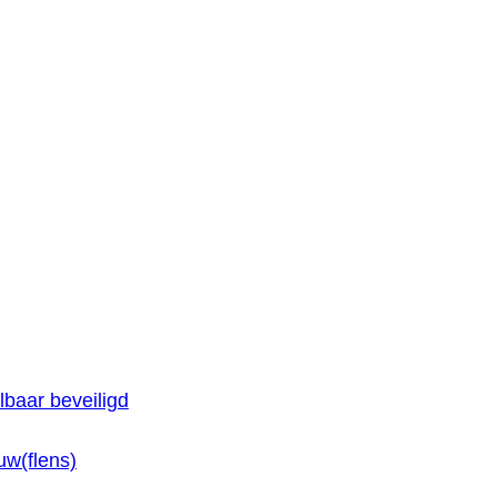
baar beveiligd
w(flens)