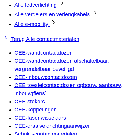
Alle ledverlichting
Alle verdelers en verlengkabels
Alle e-mobility
Terug
Alle contactmaterialen
CEE-wandcontactdozen
CEE-wandcontactdozen afschakelbaar,
vergrendelbaar beveiligd
CEE-inbouwcontactdozen
CEE-toestelcontactdozen opbouw, aanbouw,
inbouw(flens)
CEE-stekers
CEE-koppelingen
CEE-fasenwisselaars
CEE-draaiveldrichtingaanwijzer
Schuko-contactmaterialen