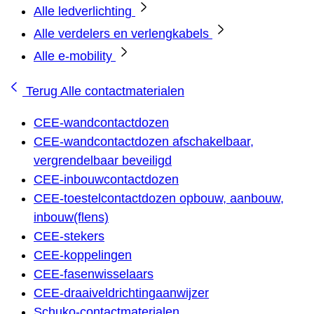
Alle ledverlichting
Alle verdelers en verlengkabels
Alle e-mobility
Terug
Alle contactmaterialen
CEE-wandcontactdozen
CEE-wandcontactdozen afschakelbaar,
vergrendelbaar beveiligd
CEE-inbouwcontactdozen
CEE-toestelcontactdozen opbouw, aanbouw,
inbouw(flens)
CEE-stekers
CEE-koppelingen
CEE-fasenwisselaars
CEE-draaiveldrichtingaanwijzer
Schuko-contactmaterialen