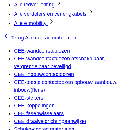
Alle ledverlichting
Alle verdelers en verlengkabels
Alle e-mobility
Terug
Alle contactmaterialen
CEE-wandcontactdozen
CEE-wandcontactdozen afschakelbaar,
vergrendelbaar beveiligd
CEE-inbouwcontactdozen
CEE-toestelcontactdozen opbouw, aanbouw,
inbouw(flens)
CEE-stekers
CEE-koppelingen
CEE-fasenwisselaars
CEE-draaiveldrichtingaanwijzer
Schuko-contactmaterialen