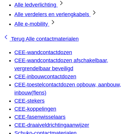
Alle ledverlichting
Alle verdelers en verlengkabels
Alle e-mobility
Terug
Alle contactmaterialen
CEE-wandcontactdozen
CEE-wandcontactdozen afschakelbaar,
vergrendelbaar beveiligd
CEE-inbouwcontactdozen
CEE-toestelcontactdozen opbouw, aanbouw,
inbouw(flens)
CEE-stekers
CEE-koppelingen
CEE-fasenwisselaars
CEE-draaiveldrichtingaanwijzer
Schuko-contactmaterialen