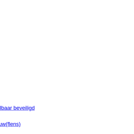
baar beveiligd
w(flens)