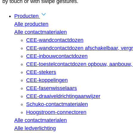
by touch or with swipe gestures.
Producten
Alle producten
Alle contactmaterialen
CEE-wandcontactdozen
CEE-wandcontactdozen afschakelbaar, vergr
CEE-inbouwcontactdozen
CEE-toestelcontactdozen opbouw, aanbouw, 
CEE-stekers
CEE-koppelingen
CEE-fasenwisselaars
CEE-draaiveldrichtingaanwijzer
Schuko-contactmaterialen
Hoogstroom-connectoren
Alle contactmaterialen
Alle ledverlichting