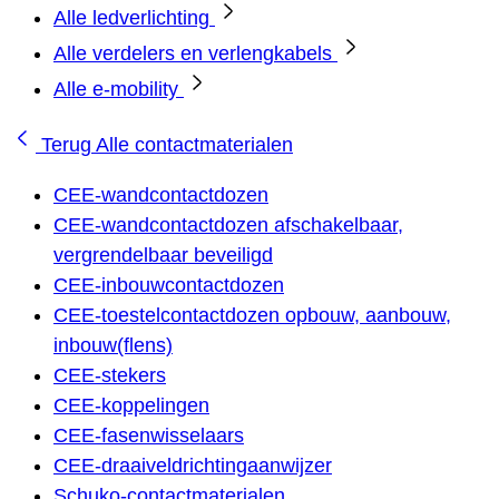
Alle ledverlichting
Alle verdelers en verlengkabels
Alle e-mobility
Terug
Alle contactmaterialen
CEE-wandcontactdozen
CEE-wandcontactdozen afschakelbaar,
vergrendelbaar beveiligd
CEE-inbouwcontactdozen
CEE-toestelcontactdozen opbouw, aanbouw,
inbouw(flens)
CEE-stekers
CEE-koppelingen
CEE-fasenwisselaars
CEE-draaiveldrichtingaanwijzer
Schuko-contactmaterialen