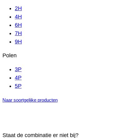
2H
4H
6H
7H
9H
Polen
3P
4P
5P
Naar soortgelijke producten
Staat de combinatie er niet bij?