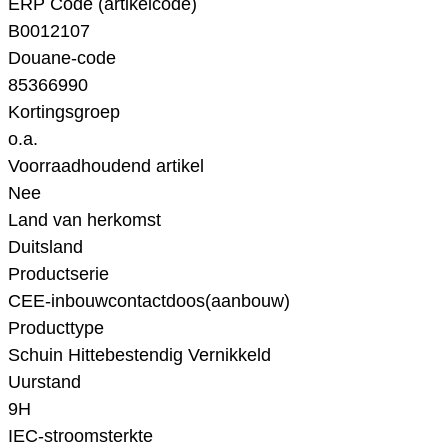
ERP Code (artikelcode)
B0012107
Douane-code
85366990
Kortingsgroep
o.a.
Voorraadhoudend artikel
Nee
Land van herkomst
Duitsland
Productserie
CEE-inbouwcontactdoos(aanbouw)
Producttype
Schuin Hittebestendig Vernikkeld
Uurstand
9H
IEC-stroomsterkte