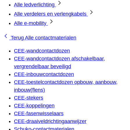
Alle ledverlichting
Alle verdelers en verlengkabels
Alle e-mobility
Terug
Alle contactmaterialen
CEE-wandcontactdozen
CEE-wandcontactdozen afschakelbaar,
vergrendelbaar beveiligd
CEE-inbouwcontactdozen
CEE-toestelcontactdozen opbouw, aanbouw,
inbouw(flens)
CEE-stekers
CEE-koppelingen
CEE-fasenwisselaars
CEE-draaiveldrichtingaanwijzer
Schuko-contactmaterialen