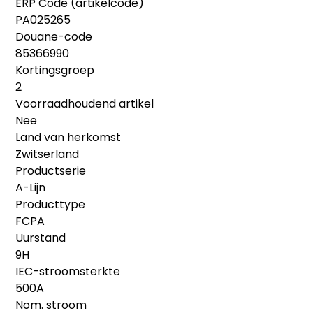
ERP Code (artikelcode)
PA025265
Douane-code
85366990
Kortingsgroep
2
Voorraadhoudend artikel
Nee
Land van herkomst
Zwitserland
Productserie
A-Lijn
Producttype
FCPA
Uurstand
9H
IEC-stroomsterkte
500A
Nom. stroom