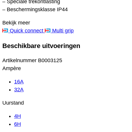
– Speciale trekontlasting
– Beschermingsklasse IP44
Bekijk meer
Quick connect
Multi grip
Beschikbare uitvoeringen
Artikelnummer
B0003125
Ampère
16A
32A
Uurstand
4H
6H