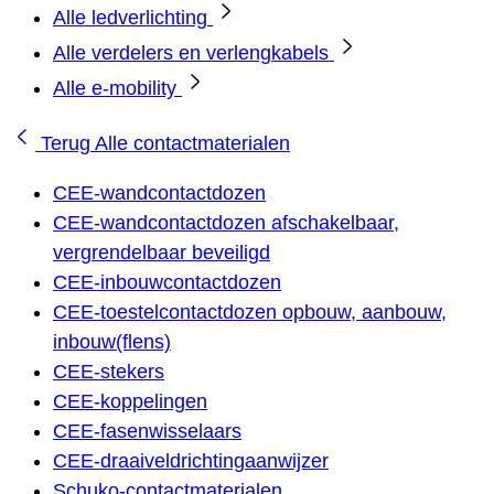
Alle ledverlichting
Alle verdelers en verlengkabels
Alle e-mobility
Terug
Alle contactmaterialen
CEE-wandcontactdozen
CEE-wandcontactdozen afschakelbaar,
vergrendelbaar beveiligd
CEE-inbouwcontactdozen
CEE-toestelcontactdozen opbouw, aanbouw,
inbouw(flens)
CEE-stekers
CEE-koppelingen
CEE-fasenwisselaars
CEE-draaiveldrichtingaanwijzer
Schuko-contactmaterialen