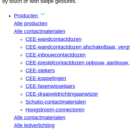
by touch or with swipe gestures.
Producten
Alle producten
Alle contactmaterialen
CEE-wandcontactdozen
CEE-wandcontactdozen afschakelbaar, vergr
CEE-inbouwcontactdozen
CEE-toestelcontactdozen opbouw, aanbouw, 
CEE-stekers
CEE-koppelingen
CEE-fasenwisselaars
CEE-draaiveldrichtingaanwijzer
Schuko-contactmaterialen
Hoogstroom-connectoren
Alle contactmaterialen
Alle ledverlichting