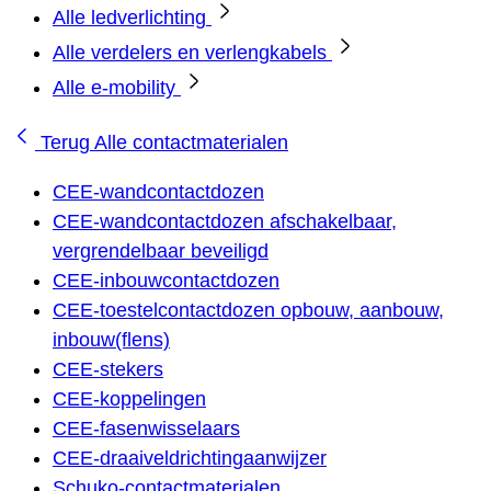
Alle ledverlichting
Alle verdelers en verlengkabels
Alle e-mobility
Terug
Alle contactmaterialen
CEE-wandcontactdozen
CEE-wandcontactdozen afschakelbaar,
vergrendelbaar beveiligd
CEE-inbouwcontactdozen
CEE-toestelcontactdozen opbouw, aanbouw,
inbouw(flens)
CEE-stekers
CEE-koppelingen
CEE-fasenwisselaars
CEE-draaiveldrichtingaanwijzer
Schuko-contactmaterialen