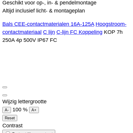
Geschikt voor op-, in- & pendelmontage
Altijd inclusief licht- & montageplan
Bals CEE-contactmaterialen 16A-125A
Hoogstroom-
contactmateriaal
C lijn
C-lijn FC Koppeling
KOP 7h
250A 4p 500V IP67 FC
Wijzig lettergrootte
100
%
A-
A+
Reset
Contrast