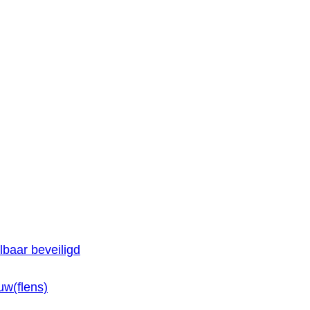
baar beveiligd
w(flens)