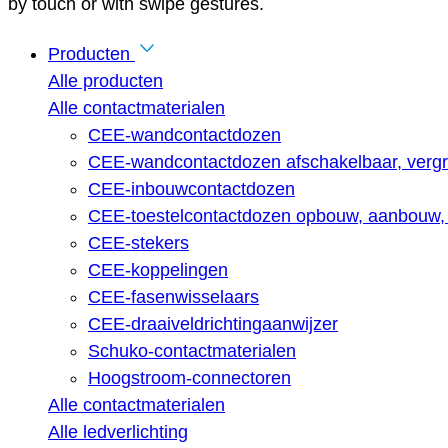
by touch or with swipe gestures.
Producten
Alle producten
Alle contactmaterialen
CEE-wandcontactdozen
CEE-wandcontactdozen afschakelbaar, vergr
CEE-inbouwcontactdozen
CEE-toestelcontactdozen opbouw, aanbouw, 
CEE-stekers
CEE-koppelingen
CEE-fasenwisselaars
CEE-draaiveldrichtingaanwijzer
Schuko-contactmaterialen
Hoogstroom-connectoren
Alle contactmaterialen
Alle ledverlichting