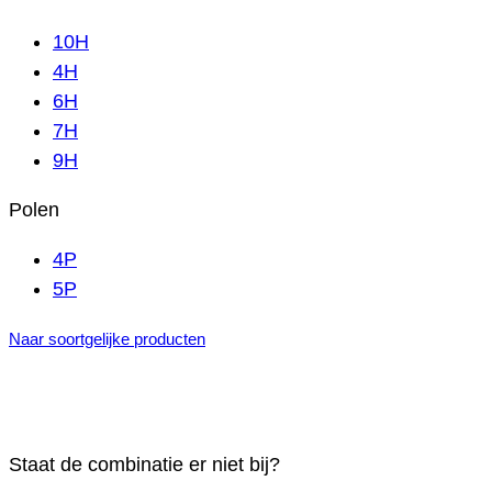
10H
4H
6H
7H
9H
Polen
4P
5P
Naar soortgelijke producten
Staat de combinatie er niet bij?