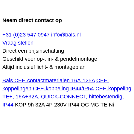
Neem direct contact op
+31 (0)23 547 0947
info@bals.nl
Vraag stellen
Direct een prijsinschatting
Geschikt voor op-, in- & pendelmontage
Altijd inclusief licht- & montageplan
Bals CEE-contactmaterialen 16A-125A
CEE-
koppelingen
CEE-koppeling IP44/IP54
CEE-koppeling
TE+, 16A+32A, QUICK-CONNECT, hittebestendig,
IP44
KOP 9h 32A 4P 230V IP44 QC MG TE Ni