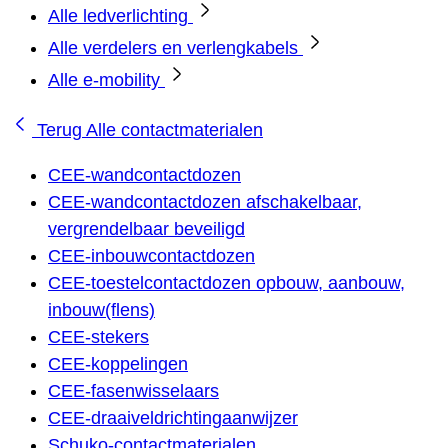
Alle ledverlichting
Alle verdelers en verlengkabels
Alle e-mobility
Terug
Alle contactmaterialen
CEE-wandcontactdozen
CEE-wandcontactdozen afschakelbaar,
vergrendelbaar beveiligd
CEE-inbouwcontactdozen
CEE-toestelcontactdozen opbouw, aanbouw,
inbouw(flens)
CEE-stekers
CEE-koppelingen
CEE-fasenwisselaars
CEE-draaiveldrichtingaanwijzer
Schuko-contactmaterialen