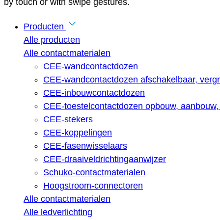
by touch or with swipe gestures.
Producten
Alle producten
Alle contactmaterialen
CEE-wandcontactdozen
CEE-wandcontactdozen afschakelbaar, vergr
CEE-inbouwcontactdozen
CEE-toestelcontactdozen opbouw, aanbouw, 
CEE-stekers
CEE-koppelingen
CEE-fasenwisselaars
CEE-draaiveldrichtingaanwijzer
Schuko-contactmaterialen
Hoogstroom-connectoren
Alle contactmaterialen
Alle ledverlichting