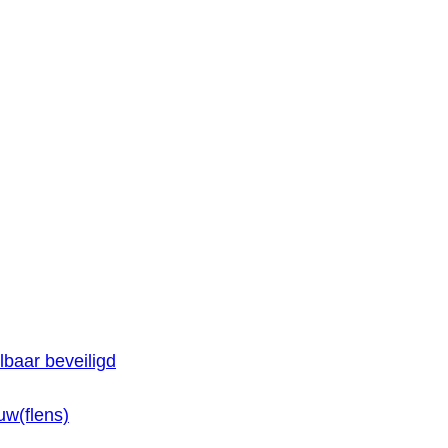
baar beveiligd
w(flens)