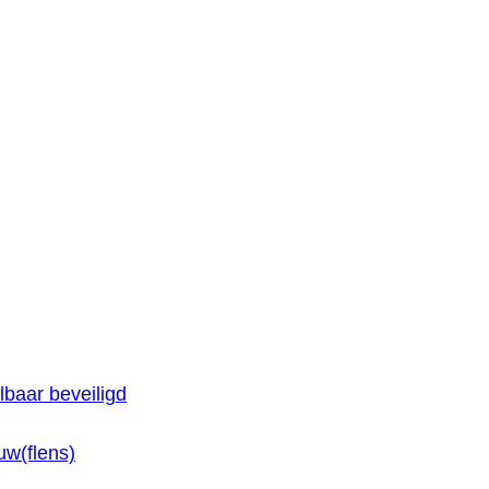
baar beveiligd
w(flens)