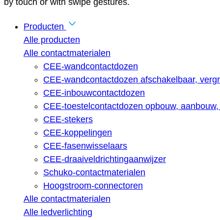
by touch or with swipe gestures.
Producten
Alle producten
Alle contactmaterialen
CEE-wandcontactdozen
CEE-wandcontactdozen afschakelbaar, vergr
CEE-inbouwcontactdozen
CEE-toestelcontactdozen opbouw, aanbouw, 
CEE-stekers
CEE-koppelingen
CEE-fasenwisselaars
CEE-draaiveldrichtingaanwijzer
Schuko-contactmaterialen
Hoogstroom-connectoren
Alle contactmaterialen
Alle ledverlichting