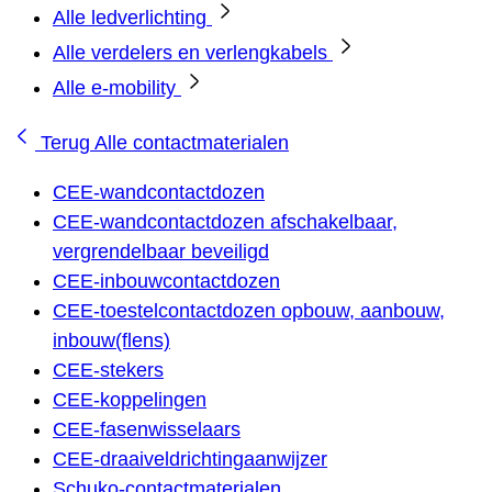
Alle ledverlichting
Alle verdelers en verlengkabels
Alle e-mobility
Terug
Alle contactmaterialen
CEE-wandcontactdozen
CEE-wandcontactdozen afschakelbaar,
vergrendelbaar beveiligd
CEE-inbouwcontactdozen
CEE-toestelcontactdozen opbouw, aanbouw,
inbouw(flens)
CEE-stekers
CEE-koppelingen
CEE-fasenwisselaars
CEE-draaiveldrichtingaanwijzer
Schuko-contactmaterialen