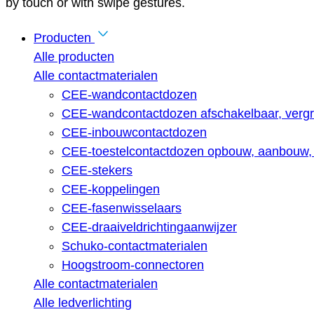
by touch or with swipe gestures.
Producten
Alle producten
Alle contactmaterialen
CEE-wandcontactdozen
CEE-wandcontactdozen afschakelbaar, vergr
CEE-inbouwcontactdozen
CEE-toestelcontactdozen opbouw, aanbouw, 
CEE-stekers
CEE-koppelingen
CEE-fasenwisselaars
CEE-draaiveldrichtingaanwijzer
Schuko-contactmaterialen
Hoogstroom-connectoren
Alle contactmaterialen
Alle ledverlichting