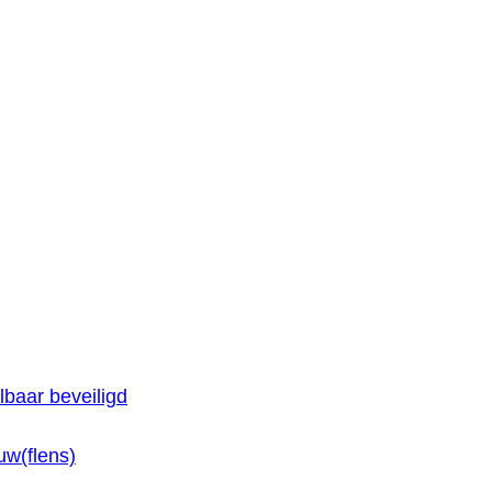
baar beveiligd
w(flens)