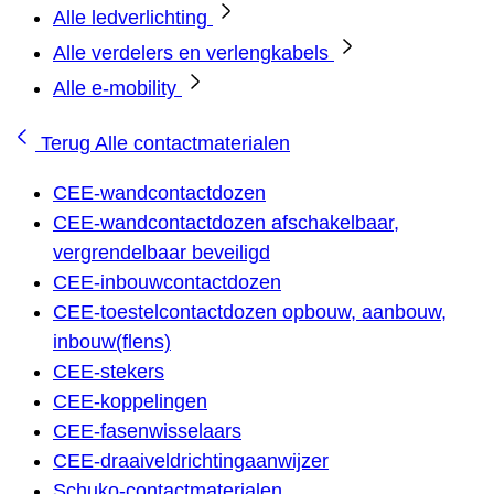
Alle ledverlichting
Alle verdelers en verlengkabels
Alle e-mobility
Terug
Alle contactmaterialen
CEE-wandcontactdozen
CEE-wandcontactdozen afschakelbaar,
vergrendelbaar beveiligd
CEE-inbouwcontactdozen
CEE-toestelcontactdozen opbouw, aanbouw,
inbouw(flens)
CEE-stekers
CEE-koppelingen
CEE-fasenwisselaars
CEE-draaiveldrichtingaanwijzer
Schuko-contactmaterialen