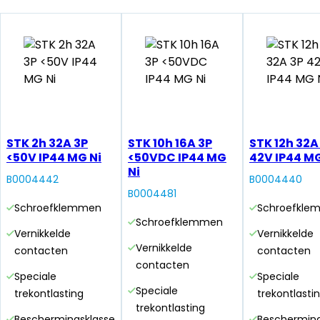
STK 2h 32A 3P
STK 10h 16A 3P
STK 12h 32A
<50V IP44 MG Ni
<50VDC IP44 MG
42V IP44 MG
Ni
B0004442
B0004440
B0004481
Schroefklemmen
Schroefkle
Schroefklemmen
Vernikkelde
Vernikkelde
Vernikkelde
contacten
contacten
contacten
Speciale
Speciale
Speciale
trekontlasting
trekontlasti
trekontlasting
Beschermingsklasse
Bescherming