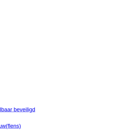
baar beveiligd
w(flens)