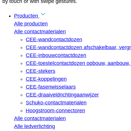
by touch or with swipe gestures.
Producten
Alle producten
Alle contactmaterialen
CEE-wandcontactdozen
CEE-wandcontactdozen afschakelbaar, vergr
CEE-inbouwcontactdozen
CEE-toestelcontactdozen opbouw, aanbouw, 
CEE-stekers
CEE-koppelingen
CEE-fasenwisselaars
CEE-draaiveldrichtingaanwijzer
Schuko-contactmaterialen
Hoogstroom-connectoren
Alle contactmaterialen
Alle ledverlichting