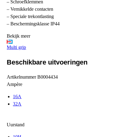
– Schroefklemmen
– Vernikkelde contacten
– Speciale trekontlasting
– Beschermingsklasse IP44
Bekijk meer
Multi grip
Beschikbare uitvoeringen
Artikelnummer
B0004434
Ampère
16A
32A
Uurstand
10H