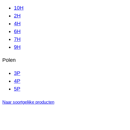
10H
2H
4H
6H
7H
9H
Polen
3P
4P
5P
Naar soortgelijke producten