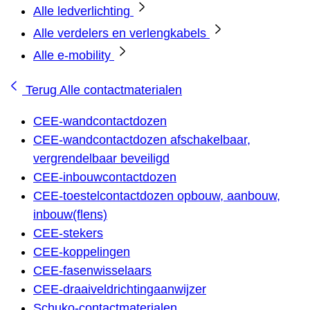
Alle ledverlichting
Alle verdelers en verlengkabels
Alle e-mobility
Terug
Alle contactmaterialen
CEE-wandcontactdozen
CEE-wandcontactdozen afschakelbaar,
vergrendelbaar beveiligd
CEE-inbouwcontactdozen
CEE-toestelcontactdozen opbouw, aanbouw,
inbouw(flens)
CEE-stekers
CEE-koppelingen
CEE-fasenwisselaars
CEE-draaiveldrichtingaanwijzer
Schuko-contactmaterialen