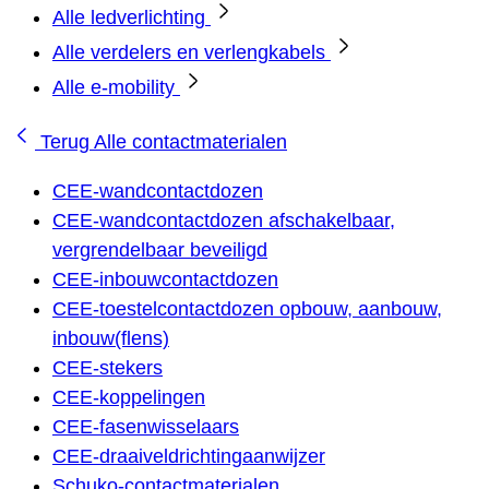
Alle ledverlichting
Alle verdelers en verlengkabels
Alle e-mobility
Terug
Alle contactmaterialen
CEE-wandcontactdozen
CEE-wandcontactdozen afschakelbaar,
vergrendelbaar beveiligd
CEE-inbouwcontactdozen
CEE-toestelcontactdozen opbouw, aanbouw,
inbouw(flens)
CEE-stekers
CEE-koppelingen
CEE-fasenwisselaars
CEE-draaiveldrichtingaanwijzer
Schuko-contactmaterialen