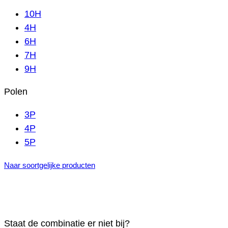
10H
4H
6H
7H
9H
Polen
3P
4P
5P
Naar soortgelijke producten
Staat de combinatie er niet bij?