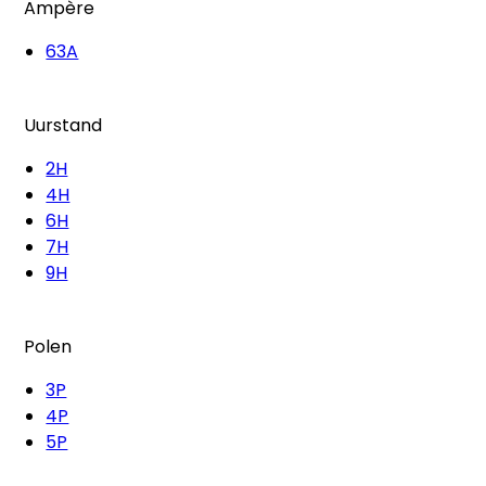
Ampère
63A
Uurstand
2H
4H
6H
7H
9H
Polen
3P
4P
5P