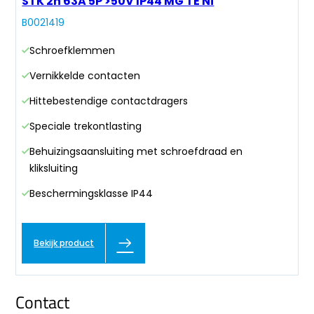
STK 2h 63A 5P >50V IP44 MG TE Ni
B0021419
Schroefklemmen
Vernikkelde contacten
Hittebestendige contactdragers
Speciale trekontlasting
Behuizingsaansluiting met schroefdraad en
kliksluiting
Beschermingsklasse IP44
Bekijk product
Contact