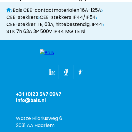
Bals CEE-contactmaterialen 16A-125A
CEE-stekkers
CEE-stekkers IP44/IP54
CEE-stekker TE, 63A, hittebestendig, IP44
STK 7h 63A 3P 500V IP44 MG TE Ni
+31 (0)23 547 0947
info@bals.nl
Watze Hilariusweg 6
2031 AA Haarlem