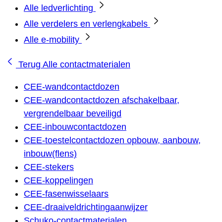
Alle ledverlichting
Alle verdelers en verlengkabels
Alle e-mobility
Terug
Alle contactmaterialen
CEE-wandcontactdozen
CEE-wandcontactdozen afschakelbaar,
vergrendelbaar beveiligd
CEE-inbouwcontactdozen
CEE-toestelcontactdozen opbouw, aanbouw,
inbouw(flens)
CEE-stekers
CEE-koppelingen
CEE-fasenwisselaars
CEE-draaiveldrichtingaanwijzer
Schuko-contactmaterialen