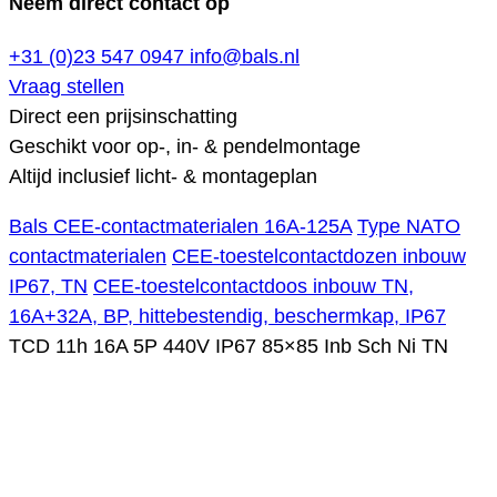
Neem direct contact op
+31 (0)23 547 0947
info@bals.nl
Vraag stellen
Direct een prijsinschatting
Geschikt voor op-, in- & pendelmontage
Altijd inclusief licht- & montageplan
Bals CEE-contactmaterialen 16A-125A
Type NATO
contactmaterialen
CEE-toestelcontactdozen inbouw
IP67, TN
CEE-toestelcontactdoos inbouw TN,
16A+32A, BP, hittebestendig, beschermkap, IP67
TCD 11h 16A 5P 440V IP67 85×85 Inb Sch Ni TN