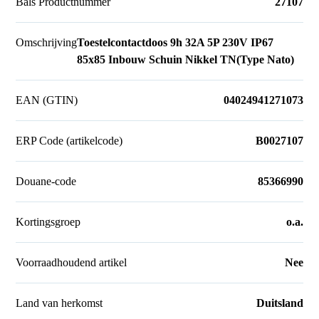
Bals Productnummer
27107
Omschrijving
Toestelcontactdoos 9h 32A 5P 230V IP67
85x85 Inbouw Schuin Nikkel TN(Type Nato)
EAN (GTIN)
04024941271073
ERP Code (artikelcode)
B0027107
Douane-code
85366990
Kortingsgroep
o.a.
Voorraadhoudend artikel
Nee
Land van herkomst
Duitsland