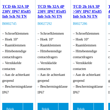
TCD 6h 32A 3P
TCD 9h 32A 4P
TCD 2h 16A 3P
230V IP67 85x85
230V IP67 85x85
>50V IP67 85x85
Inb Sch Ni TN
Inb Sch Ni TN
Inb Sch Ni TN
B0002745
B0027292
B0027286
– Schroefklemmen
– Schroefklemmen
– Schroefklemmen
–
– Hoek 10°
– Hoek 10°
– Hoek 10°
–
– Raamklemmen
– Raamklemmen
– Raamklemmen
– Hittebestendige
– Hittebestendige
– Hittebestendige
–
contactdragers
contactdragers
contactdragers
c
– Vernikkelde
– Vernikkelde
– Vernikkelde
–
contacten
contacten
contacten
c
– Aan de achterkant
– Aan de achterkant
– Aan de achterkant
–
geopend
geopend
geopend
g
– Beschermingsklasse
– Beschermingsklasse
– Beschermingsklasse
–
IP67
IP67
IP67
I
Bekijk
Bekijk
Bekijk