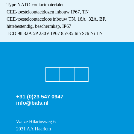
Type NATO contactmaterialen
CEE-toestelcontactdozen inbouw IP67, TN
CEE-toestelcontactdoos inbouw TN, 16A+32A, BP,
hittebestendig, beschermkap, IP67
TCD 9h 32A 5P 230V IP67 85×85 Inb Sch Ni TN
+31 (0)23 547 0947
info@bals.nl
Watze Hilariusweg 6
2031 AA Haarlem