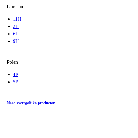
Uurstand
11H
2H
6H
9H
Polen
4P
5P
Naar soortgelijke producten