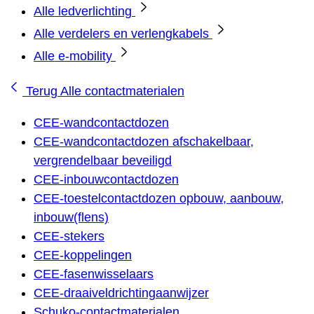
Alle ledverlichting
Alle verdelers en verlengkabels
Alle e-mobility
Terug
Alle contactmaterialen
CEE-wandcontactdozen
CEE-wandcontactdozen afschakelbaar,
vergrendelbaar beveiligd
CEE-inbouwcontactdozen
CEE-toestelcontactdozen opbouw, aanbouw,
inbouw(flens)
CEE-stekers
CEE-koppelingen
CEE-fasenwisselaars
CEE-draaiveldrichtingaanwijzer
Schuko-contactmaterialen