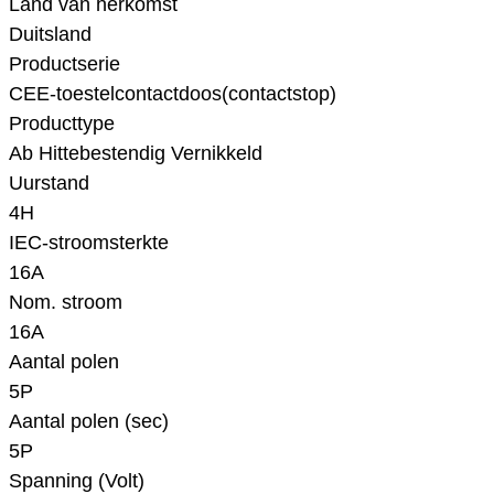
Land van herkomst
Duitsland
Productserie
CEE-toestelcontactdoos(contactstop)
Producttype
Ab Hittebestendig Vernikkeld
Uurstand
4H
IEC-stroomsterkte
16A
Nom. stroom
16A
Aantal polen
5P
Aantal polen (sec)
5P
Spanning (Volt)