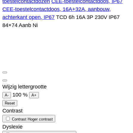
toestelcontactdozen
CEE-toestelcontactdoos, IP67
CEE-toestelcontactdoos, 16A+32A, aanbouw,
achterkant open, IP67
TCD 6h 16A 3P 230V IP67
84×74 Aanb Ni
Wijzig lettergrootte
100
%
A-
A+
Reset
Contrast
Contrast
Hoger contrast
Dyslexie