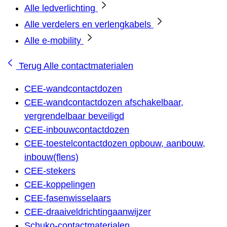
Alle ledverlichting
Alle verdelers en verlengkabels
Alle e-mobility
Terug
Alle contactmaterialen
CEE-wandcontactdozen
CEE-wandcontactdozen afschakelbaar,
vergrendelbaar beveiligd
CEE-inbouwcontactdozen
CEE-toestelcontactdozen opbouw, aanbouw,
inbouw(flens)
CEE-stekers
CEE-koppelingen
CEE-fasenwisselaars
CEE-draaiveldrichtingaanwijzer
Schuko-contactmaterialen