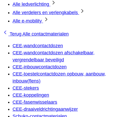
Alle ledverlichting
Alle verdelers en verlengkabels
Alle e-mobility
Terug
Alle contactmaterialen
CEE-wandcontactdozen
CEE-wandcontactdozen afschakelbaar,
vergrendelbaar beveiligd
CEE-inbouwcontactdozen
CEE-toestelcontactdozen opbouw, aanbouw,
inbouw(flens)
CEE-stekers
CEE-koppelingen
CEE-fasenwisselaars
CEE-draaiveldrichtingaanwijzer
Schuko-contactmaterialen