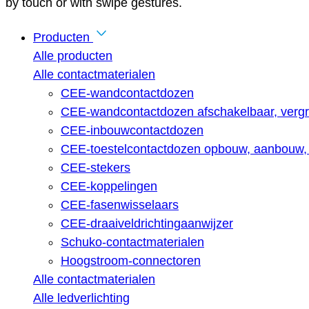
by touch or with swipe gestures.
Producten
Alle producten
Alle contactmaterialen
CEE-wandcontactdozen
CEE-wandcontactdozen afschakelbaar, vergr
CEE-inbouwcontactdozen
CEE-toestelcontactdozen opbouw, aanbouw, 
CEE-stekers
CEE-koppelingen
CEE-fasenwisselaars
CEE-draaiveldrichtingaanwijzer
Schuko-contactmaterialen
Hoogstroom-connectoren
Alle contactmaterialen
Alle ledverlichting