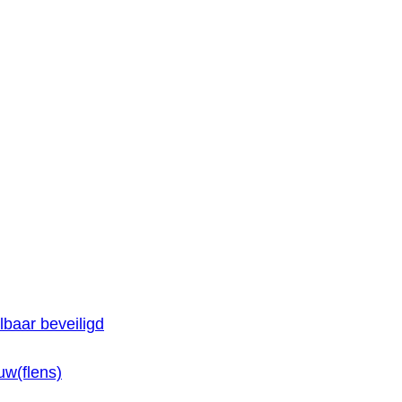
baar beveiligd
w(flens)