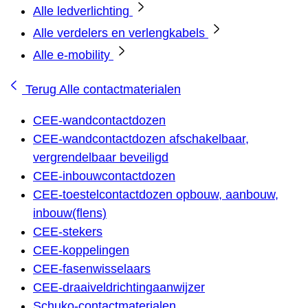
Alle ledverlichting
Alle verdelers en verlengkabels
Alle e-mobility
Terug
Alle contactmaterialen
CEE-wandcontactdozen
CEE-wandcontactdozen afschakelbaar,
vergrendelbaar beveiligd
CEE-inbouwcontactdozen
CEE-toestelcontactdozen opbouw, aanbouw,
inbouw(flens)
CEE-stekers
CEE-koppelingen
CEE-fasenwisselaars
CEE-draaiveldrichtingaanwijzer
Schuko-contactmaterialen