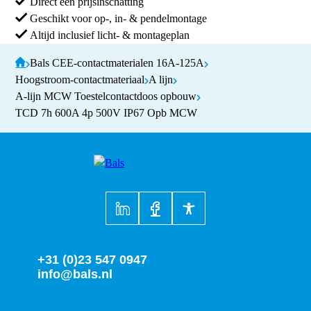
Direct een prijsinschatting
Geschikt voor op-, in- & pendelmontage
Altijd inclusief licht- & montageplan
Bals CEE-contactmaterialen 16A-125A
Hoogstroom-contactmateriaal
A lijn
A-lijn MCW Toestelcontactdoos opbouw
TCD 7h 600A 4p 500V IP67 Opb MCW
+31 (0)23 547 0947
info@bals.nl