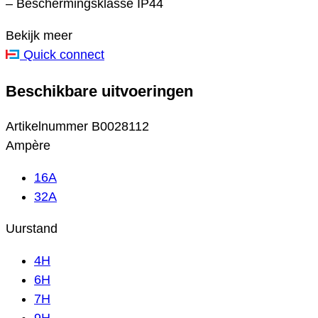
– Beschermingsklasse IP44
Bekijk meer
Quick connect
Beschikbare uitvoeringen
Artikelnummer
B0028112
Ampère
16A
32A
Uurstand
4H
6H
7H