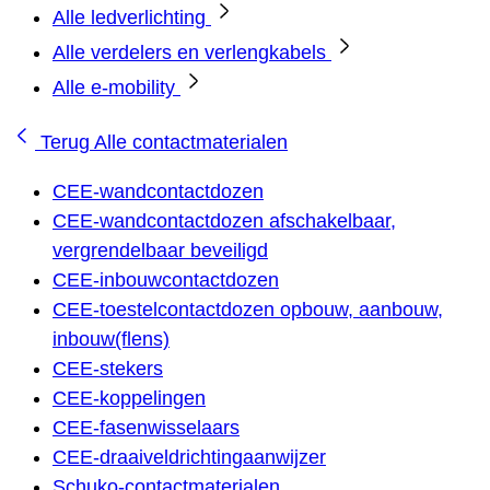
Alle ledverlichting
Alle verdelers en verlengkabels
Alle e-mobility
Terug
Alle contactmaterialen
CEE-wandcontactdozen
CEE-wandcontactdozen afschakelbaar,
vergrendelbaar beveiligd
CEE-inbouwcontactdozen
CEE-toestelcontactdozen opbouw, aanbouw,
inbouw(flens)
CEE-stekers
CEE-koppelingen
CEE-fasenwisselaars
CEE-draaiveldrichtingaanwijzer
Schuko-contactmaterialen