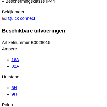
– Beschermingsklasse IP44
Bekijk meer
Quick connect
Beschikbare uitvoeringen
Artikelnummer
B0028015
Ampère
16A
32A
Uurstand
6H
9H
Polen