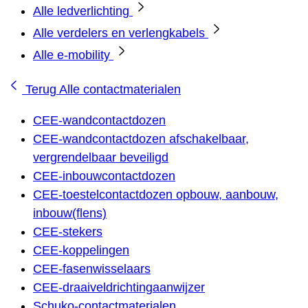
Alle ledverlichting
Alle verdelers en verlengkabels
Alle e-mobility
Terug
Alle contactmaterialen
CEE-wandcontactdozen
CEE-wandcontactdozen afschakelbaar,
vergrendelbaar beveiligd
CEE-inbouwcontactdozen
CEE-toestelcontactdozen opbouw, aanbouw,
inbouw(flens)
CEE-stekers
CEE-koppelingen
CEE-fasenwisselaars
CEE-draaiveldrichtingaanwijzer
Schuko-contactmaterialen