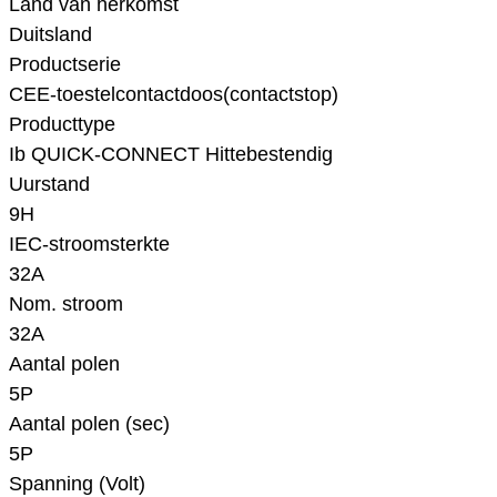
Land van herkomst
Duitsland
Productserie
CEE-toestelcontactdoos(contactstop)
Producttype
Ib QUICK-CONNECT Hittebestendig
Uurstand
9H
IEC-stroomsterkte
32A
Nom. stroom
32A
Aantal polen
5P
Aantal polen (sec)
5P
Spanning (Volt)