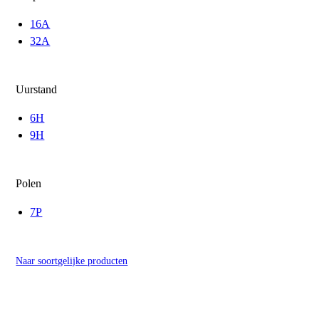
16A
32A
Uurstand
6H
9H
Polen
7P
Naar soortgelijke producten