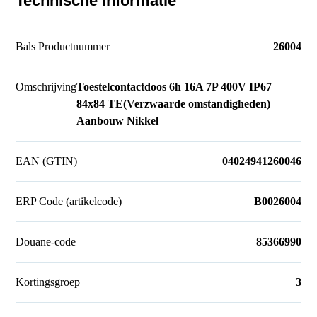
Technische informatie
Bals Productnummer
26004
Omschrijving
Toestelcontactdoos 6h 16A 7P 400V IP67
84x84 TE(Verzwaarde omstandigheden)
Aanbouw Nikkel
EAN (GTIN)
04024941260046
ERP Code (artikelcode)
B0026004
Douane-code
85366990
Kortingsgroep
3