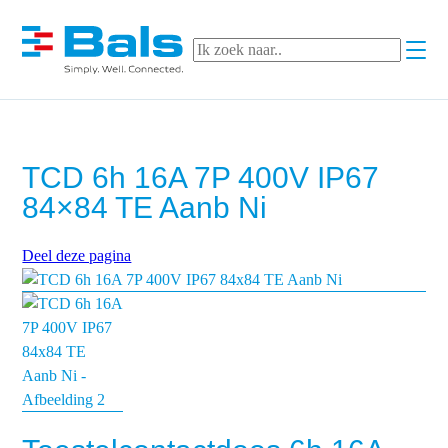
When au
TCD 6h 16A 7P 400V IP67
84×84 TE Aanb Ni
Deel deze pagina