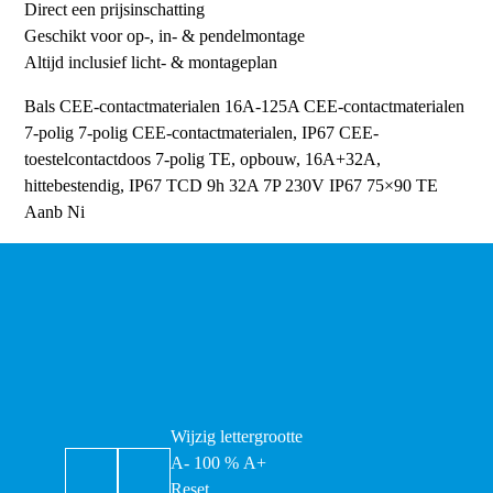
Direct een prijsinschatting
Geschikt voor op-, in- & pendelmontage
Altijd inclusief licht- & montageplan
Bals CEE-contactmaterialen 16A-125A
CEE-contactmaterialen
7-polig
7-polig CEE-contactmaterialen, IP67
CEE-
toestelcontactdoos 7-polig TE, opbouw, 16A+32A,
hittebestendig, IP67
TCD 9h 32A 7P 230V IP67 75×90 TE
Aanb Ni
Wijzig lettergrootte
A-
100
%
A+
Reset