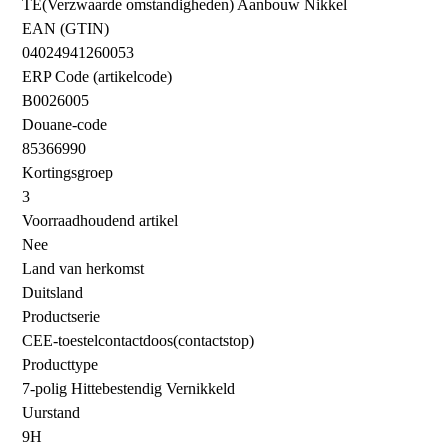
TE(Verzwaarde omstandigheden) Aanbouw Nikkel
EAN (GTIN)
04024941260053
ERP Code (artikelcode)
B0026005
Douane-code
85366990
Kortingsgroep
3
Voorraadhoudend artikel
Nee
Land van herkomst
Duitsland
Productserie
CEE-toestelcontactdoos(contactstop)
Producttype
7-polig Hittebestendig Vernikkeld
Uurstand
9H