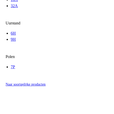
32A
Uurstand
6H
9H
Polen
7P
Naar soortgelijke producten