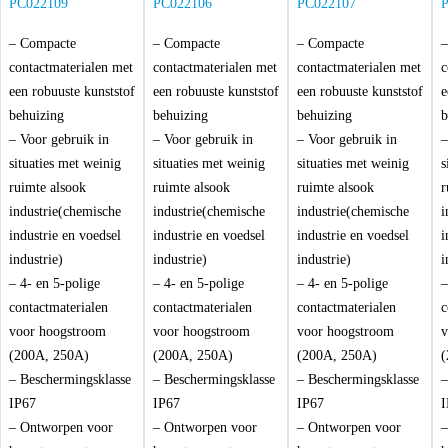
PC022109
PC022106
PC022107
– Compacte
– Compacte
– Compacte
–
contactmaterialen met
contactmaterialen met
contactmaterialen met
c
een robuuste kunststof
een robuuste kunststof
een robuuste kunststof
e
behuizing
behuizing
behuizing
b
– Voor gebruik in
– Voor gebruik in
– Voor gebruik in
–
situaties met weinig
situaties met weinig
situaties met weinig
s
ruimte alsook
ruimte alsook
ruimte alsook
r
industrie(chemische
industrie(chemische
industrie(chemische
i
industrie en voedsel
industrie en voedsel
industrie en voedsel
i
industrie)
industrie)
industrie)
i
– 4- en 5-polige
– 4- en 5-polige
– 4- en 5-polige
–
contactmaterialen
contactmaterialen
contactmaterialen
c
voor hoogstroom
voor hoogstroom
voor hoogstroom
v
(200A, 250A)
(200A, 250A)
(200A, 250A)
(
– Beschermingsklasse
– Beschermingsklasse
– Beschermingsklasse
–
IP67
IP67
IP67
I
– Ontworpen voor
– Ontworpen voor
– Ontworpen voor
–