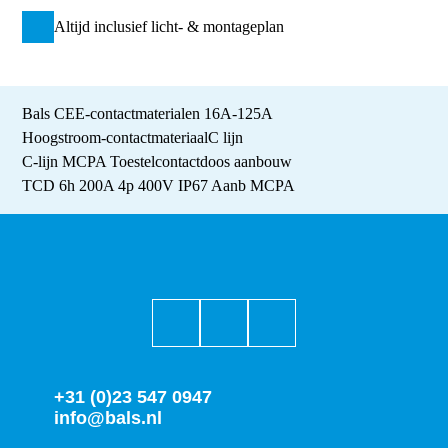
Altijd inclusief licht- & montageplan
Bals CEE-contactmaterialen 16A-125A
Hoogstroom-contactmateriaal
C lijn
C-lijn MCPA Toestelcontactdoos aanbouw
TCD 6h 200A 4p 400V IP67 Aanb MCPA
+31 (0)23 547 0947
info@bals.nl