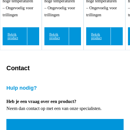
hoge temperaturen
hoge temperaturen
hoge temperaturen
h
– Ongevoelig voor
– Ongevoelig voor
– Ongevoelig voor
–
trillingen
trillingen
trillingen
t
Bekijk
Bekijk
Bekijk
product
product
product
Contact
Hulp nodig?
Heb je een vraag over een product?
Neem dan contact op met een van onze specialisten.