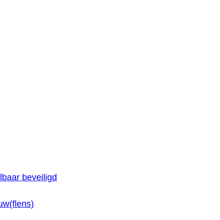
baar beveiligd
w(flens)