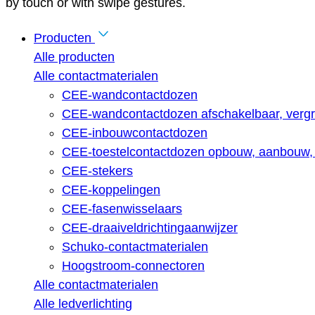
by touch or with swipe gestures.
Producten
Alle producten
Alle contactmaterialen
CEE-wandcontactdozen
CEE-wandcontactdozen afschakelbaar, vergr
CEE-inbouwcontactdozen
CEE-toestelcontactdozen opbouw, aanbouw, 
CEE-stekers
CEE-koppelingen
CEE-fasenwisselaars
CEE-draaiveldrichtingaanwijzer
Schuko-contactmaterialen
Hoogstroom-connectoren
Alle contactmaterialen
Alle ledverlichting