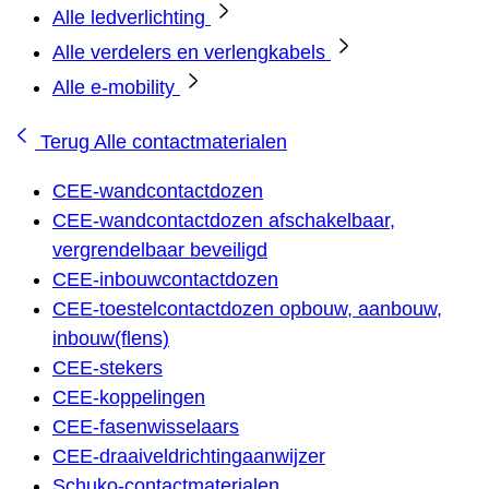
Alle ledverlichting
Alle verdelers en verlengkabels
Alle e-mobility
Terug
Alle contactmaterialen
CEE-wandcontactdozen
CEE-wandcontactdozen afschakelbaar,
vergrendelbaar beveiligd
CEE-inbouwcontactdozen
CEE-toestelcontactdozen opbouw, aanbouw,
inbouw(flens)
CEE-stekers
CEE-koppelingen
CEE-fasenwisselaars
CEE-draaiveldrichtingaanwijzer
Schuko-contactmaterialen