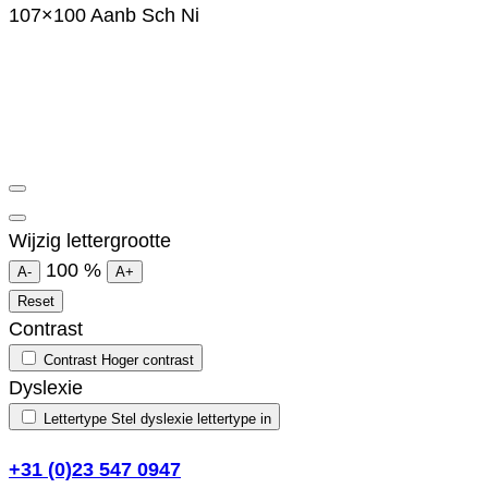
107×100 Aanb Sch Ni
Wijzig lettergrootte
100
%
A-
A+
Reset
Contrast
Contrast
Hoger contrast
Dyslexie
Lettertype
Stel dyslexie lettertype in
+31 (0)23 547 0947