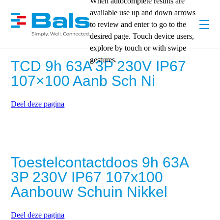
When autocomplete results are
available use up and down arrows
to review and enter to go to the
desired page. Touch device users,
explore by touch or with swipe
gestures.
TCD 9h 63A 3P 230V IP67
107×100 Aanb Sch Ni
Deel deze pagina
Toestelcontactdoos 9h 63A
3P 230V IP67 107x100
Aanbouw Schuin Nikkel
Deel deze pagina