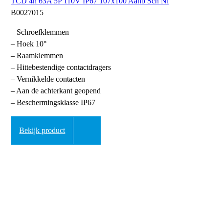
TCD 4h 63A 5P 110V IP67 107x100 Aanb Sch Ni
B0027015
– Schroefklemmen
– Hoek 10°
– Raamklemmen
– Hittebestendige contactdragers
– Vernikkelde contacten
– Aan de achterkant geopend
– Beschermingsklasse IP67
Bekijk product