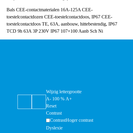
Bals CEE-contactmaterialen 16A-125A
CEE-
toestelcontactdozen
CEE-toestelcontactdoos, IP67
CEE-
toestelcontactdoos TE, 63A, aanbouw, hittebestendig, IP67
TCD 9h 63A 3P 230V IP67 107×100 Aanb Sch Ni
Wijzig lettergrootte
A-
100
%
A+
Reset
Contrast
Contrast
Hoger contrast
Dyslexie