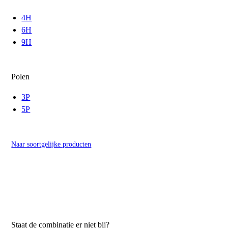
4H
6H
9H
Polen
3P
5P
Naar soortgelijke producten
Staat de combinatie er niet bij?