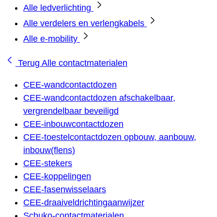
Alle ledverlichting
Alle verdelers en verlengkabels
Alle e-mobility
Terug
Alle contactmaterialen
CEE-wandcontactdozen
CEE-wandcontactdozen afschakelbaar,
vergrendelbaar beveiligd
CEE-inbouwcontactdozen
CEE-toestelcontactdozen opbouw, aanbouw,
inbouw(flens)
CEE-stekers
CEE-koppelingen
CEE-fasenwisselaars
CEE-draaiveldrichtingaanwijzer
Schuko-contactmaterialen