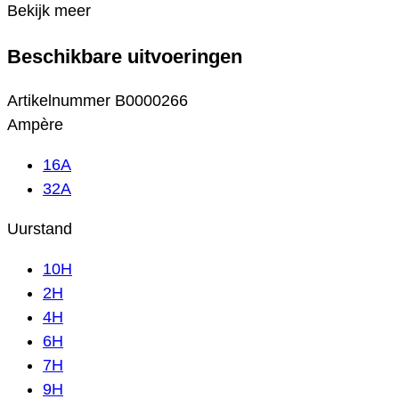
Bekijk meer
Beschikbare uitvoeringen
Artikelnummer
B0000266
Ampère
16A
32A
Uurstand
10H
2H
4H
6H
7H
9H