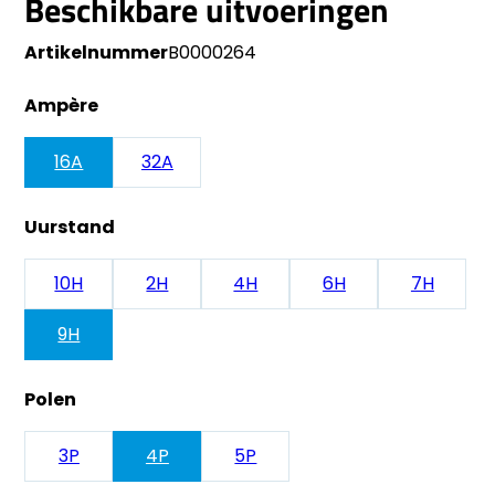
Beschikbare uitvoeringen
Artikelnummer
B0000264
Ampère
16A
32A
Uurstand
10H
2H
4H
6H
7H
9H
Polen
3P
4P
5P