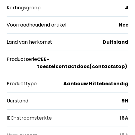
Kortingsgroep
4
Voorraadhoudend artikel
Nee
Land van herkomst
Duitsland
Productserie
CEE-
toestelcontactdoos(contactstop)
Producttype
Aanbouw Hittebestendig
Uurstand
9H
IEC-stroomsterkte
16A