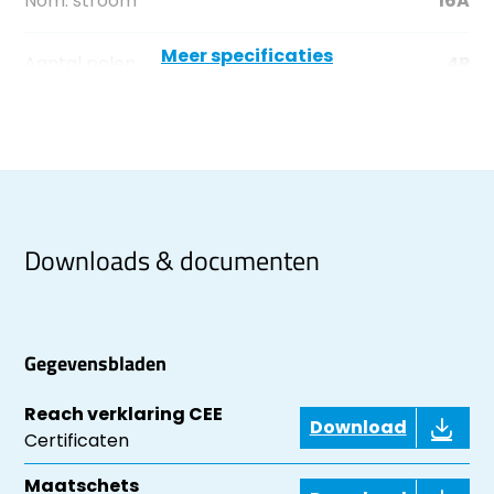
Nom. stroom
16A
Meer specificaties
Aantal polen
4P
Downloads & documenten
Gegevensbladen
Reach verklaring CEE
Download
Certificaten
Maatschets