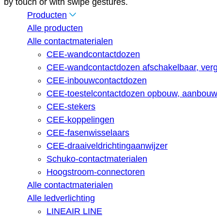
by touch or with swipe gestures.
Producten
Alle producten
Alle contactmaterialen
CEE-wandcontactdozen
CEE-wandcontactdozen afschakelbaar, verg
CEE-inbouwcontactdozen
CEE-toestelcontactdozen opbouw, aanbouw,
CEE-stekers
CEE-koppelingen
CEE-fasenwisselaars
CEE-draaiveldrichtingaanwijzer
Schuko-contactmaterialen
Hoogstroom-connectoren
Alle contactmaterialen
Alle ledverlichting
LINEAIR LINE