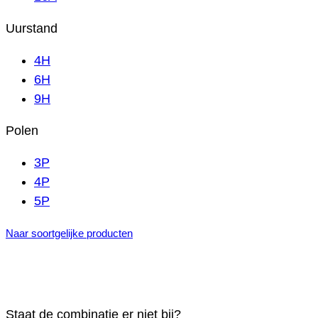
Uurstand
4H
6H
9H
Polen
3P
4P
5P
Naar soortgelijke producten
Staat de combinatie er niet bij?