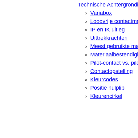
Technische Achtergrondi
Variabox
Loodvrije contactma
IP en IK uitleg
Uittrekkrachten
Meest gebruikte ma
Materiaalbestendigh
Pilot-contact vs. pi
Contactopstelling
Kleurcodes
Positie hulplip
Kleurencirkel