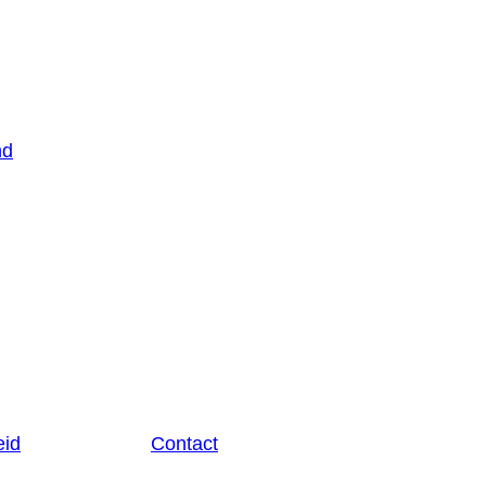
nd
eid
Contact