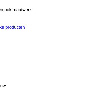
den ook maatwerk.
jke producten
ouw