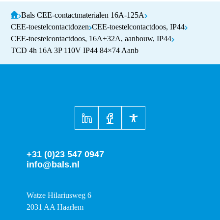
Bals CEE-contactmaterialen 16A-125A
CEE-toestelcontactdozen
CEE-toestelcontactdoos, IP44
CEE-toestelcontactdoos, 16A+32A, aanbouw, IP44
TCD 4h 16A 3P 110V IP44 84×74 Aanb
+31 (0)23 547 0947
info@bals.nl
Watze Hilariusweg 6
2031 AA Haarlem